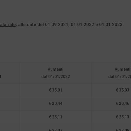
alariale
, alle date del 01.09.2021, 01.01.2022 e 01.01.2023.
Aumenti
Aumenti
1
dal 01/01/2022
dal 01/01/2
€ 35,01
€ 35,03
€ 30,44
€ 30,46
€ 25,11
€ 25,13
€ 22,07
€ 22,08