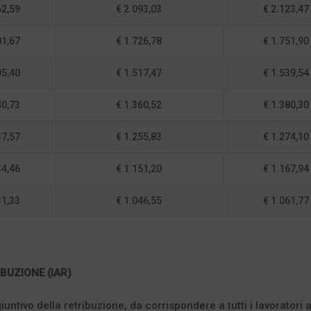
62,59
€ 2.093,03
€ 2.123,47
01,67
€ 1.726,78
€ 1.751,90
95,40
€ 1.517,47
€ 1.539,54
40,73
€ 1.360,52
€ 1.380,30
37,57
€ 1.255,83
€ 1.274,10
34,46
€ 1.151,20
€ 1.167,94
31,33
€ 1.046,55
€ 1.061,77
BUZIONE (IAR)
ntivo della retribuzione, da corrispondere a tutti i lavoratori