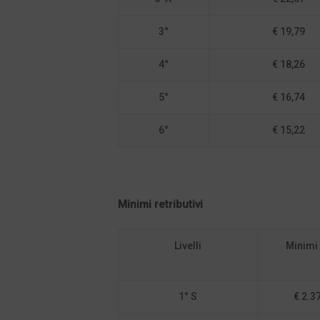
3°
€ 19,79
4°
€ 18,26
5°
€ 16,74
6°
€ 15,22
Minimi retributivi
Livelli
Minimi 
1° S
€ 2.3