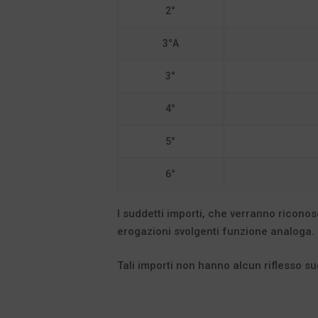
2°
3°A
3°
4°
5°
6°
I suddetti importi, che verranno riconos
erogazioni svolgenti funzione analoga.
Tali importi non hanno alcun riflesso sugl