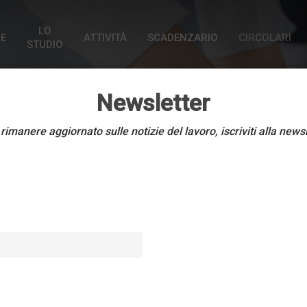
LO
E
ATTIVITÀ
SCADENZARIO
CIRCOLARI
STUDIO
Newsletter
rimanere aggiornato sulle notizie del lavoro, iscriviti alla news
Notizie e comunicati
ia Alimentare – Verbal
del 31.07.2020
20 Gennaio 2021
5 min read