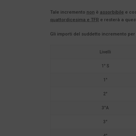
Tale incremento
non
è
assorbibile
e cos
quattordicesima e TFR
e resterà a questo
Gli importi del suddetto incremento per i 
Livelli
1° S
1°
2°
3°A
3°
4°