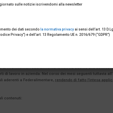
iornato sulle notizie iscrivendomi alla newsletter
tamento dei dati secondo
la normativa privacy
ai sensi dell’art. 13 D.L
Codice Privacy”) e dell’art. 13 Regolamento UE n. 2016/679 (“GDPR”)
to un verbale di accordo di rinnovo del Contratto Collettivo per 
idità, retroattiva, per il periodo dal 01.12.2019 al 30.11.2023.
e di riferimento, Federalimentare, non ha aderito alla sottosc
rti di lavoro in azienda. Nel corso dei mesi seguenti tuttavia al
li aderenti a Federalimentare,
rendendo di fatto l’intesa applica
li contenuti: