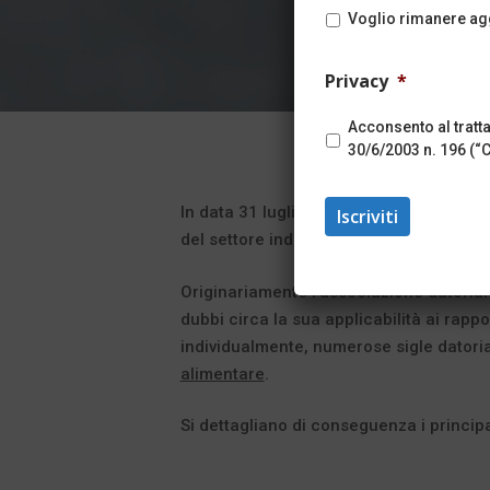
Voglio rimanere agg
Privacy
*
Acconsento al trat
30/6/2003 n. 196 (“
In data 31 luglio 2020 è stato sottoscrit
del settore industria alimentare, con val
Originariamente l’associazione datorial
dubbi circa la sua applicabilità ai rappo
individualmente, numerose sigle datoria
alimentare
.
Si dettagliano di conseguenza i principa
Hit enter to search or ESC to close