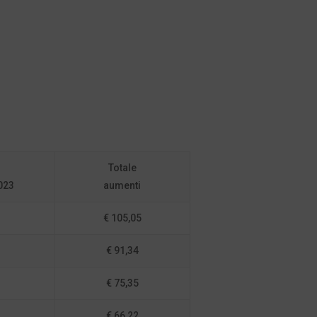
Totale
023
aumenti
€ 105,05
€ 91,34
€ 75,35
€ 66,22