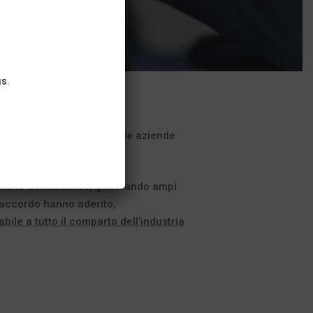
gs.
i lavoratori dipendenti delle aziende
rizione dell’accordo, generando ampi
l’accordo hanno aderito,
bile a tutto il comparto dell’industria