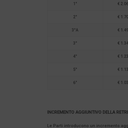
1°
€ 2.0
2°
€ 1.7
3°A
€ 1.4
3°
€ 1.3
4°
€ 1.2
5°
€ 1.1
6°
€ 1.0
INCREMENTO AGGIUNTIVO DELLA RETRI
Le Parti introducono un incremento aggiu