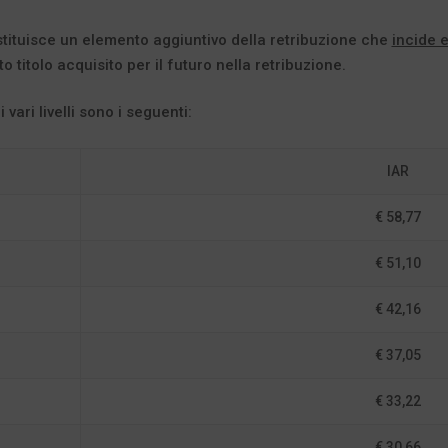
tituisce un elemento aggiuntivo della retribuzione che
incide 
 titolo acquisito per il futuro nella retribuzione.
vari livelli sono i seguenti:
IAR
€ 58,77
€ 51,10
€ 42,16
€ 37,05
€ 33,22
€ 30,66