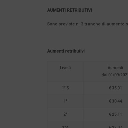
AUMENTI RETRIBUTIVI
Sono
previste n. 3 tranche di aumento s
Aumenti retributivi
Livelli
Aumenti
dal 01/09/202
1° S
€ 35,01
1°
€ 30,44
2°
€ 25,11
3°A
€ 22,07