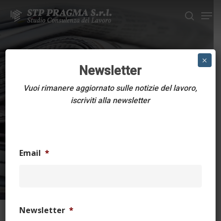
Skip
Men
to
search
main
Close
content
Menu
CONTRATTI COLLETTIVI
×
Newsletter
ABBIGLIAMENTO
Vuoi rimanere aggiornato sulle notizie del lavoro,
ARTIGIANATO
iscriviti alla newsletter
Contratto collettivo
nazionale
Email
*
17 Maggio 2023
303 min read
Newsletter
*