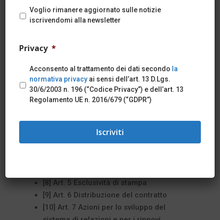
Voglio rimanere aggiornato sulle notizie
iscrivendomi alla newsletter
Indice
Privacy
*
[1] Testi Integrati
[2] Verbale di stipula e decorrenza
Acconsento al trattamento dei dati secondo
la
contrattuale
normativa privacy
ai sensi dell’art. 13 D.Lgs.
[3] Premessa
30/6/2003 n. 196 (“Codice Privacy”) e dell’art. 13
[4] Art. 1 Campo di applicazione del
Regolamento UE n. 2016/679 (“GDPR”)
contratto
[5] Art. 2 Durata e scadenza
[6] Art. 3 Inscindibilità delle disposizioni
del contratto – Trattamento di miglior
favore
[7] Art. 4 Reclami e controversie
[8] Art. 5 Esclusività di stampa
[9] Art. 6 Distribuzione del contratto
[10] Art. 7 Azioni per lo sviluppo del
sistema di relazioni e per i rinnovi