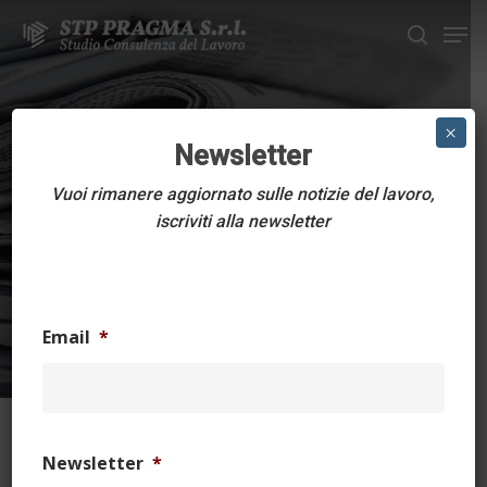
Skip
Men
to
search
main
Close
content
Menu
CONTRATTI COLLETTIVI
×
Newsletter
AGRICOLTURA
Vuoi rimanere aggiornato sulle notizie del lavoro,
OPERAI Contratto
iscriviti alla newsletter
collettivo nazionale
17 Maggio 2023
263 min read
Email
*
Newsletter
*