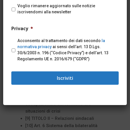
Indice
Voglio rimanere aggiornato sulle notizie
iscrivendomi alla newsletter
[1] Testi Integrati
[2] Verbale di stipula e decorrenza
Privacy
*
contrattuale
[3] TITOLO I – Parte introduttiva
Acconsento al trattamento dei dati secondo
la
[4] Art. 1 Oggetto del contratto
normativa privacy
ai sensi dell’art. 13 D.Lgs.
[5] Art. 2 Struttura ed assetto del
30/6/2003 n. 196 (“Codice Privacy”) e dell’art. 13
Regolamento UE n. 2016/679 (“GDPR”)
contratto
[6] Art. 3 Decorrenza, durata del
contratto nazionale e procedure di
rinnovo
[7] Art. 4 Efficacia del contratto
[8] Art. 5 Sviluppo economico ed
occupazionale del territorio e/o
situazioni di crisi
[9] TITOLO II – Relazioni sindacali
[10] Art. 6 Sistema della bilateralità