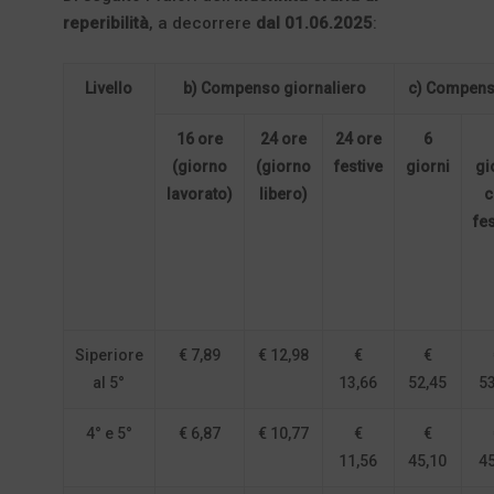
reperibilità
, a decorrere
dal 01.06.2025
:
Livello
b) Compenso giornaliero
c) Compens
16 ore
24 ore
24 ore
6
(giorno
(giorno
festive
giorni
gi
lavorato)
libero)
c
fes
Siperiore
€ 7,89
€ 12,98
€
€
al 5°
13,66
52,45
53
4° e 5°
€ 6,87
€ 10,77
€
€
11,56
45,10
45