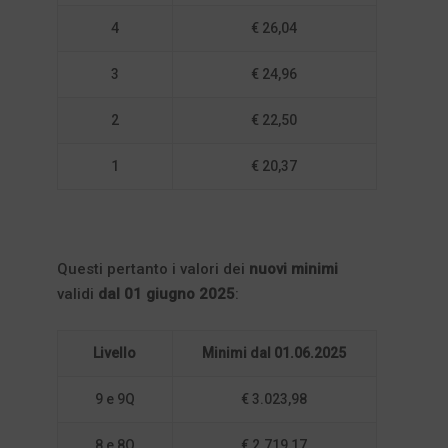
4
€ 26,04
3
€ 24,96
2
€ 22,50
1
€ 20,37
Questi pertanto i valori dei
nuovi minimi
validi
dal 01 giugno 2025
:
Livello
Minimi dal 01.06.2025
9 e 9Q
€ 3.023,98
8 e 8Q
€ 2.719,17