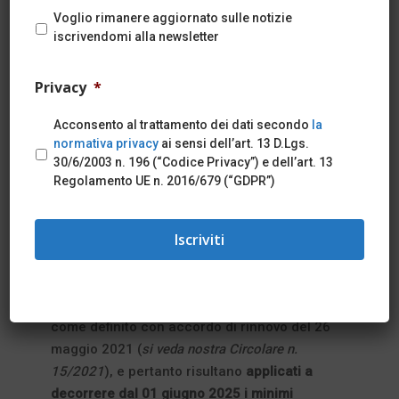
Voglio rimanere aggiornato sulle notizie
iscrivendomi alla newsletter
In data 19.06.2025 è stato sottoscritto il
verbale di incontro con il quale le Parti
Privacy
*
sociali hanno definito i nuovi minimi di alcuni
istituti contrattuali, adeguati sulla base della
Acconsento al trattamento dei dati secondo
la
dinamica inflattiva misurata attraverso gli
normativa privacy
ai sensi dell’art. 13 D.Lgs.
indici ISTAT.
30/6/2003 n. 196 (“Codice Privacy”) e dell’art. 13
Regolamento UE n. 2016/679 (“GDPR”)
INCREMENTI RETRIBUTIVI
Gli
incrementi retributivi
sono stati calcolati
sulla base dell’andamento dell’inflazione,
come definito con accordo di rinnovo del 26
maggio 2021 (
si veda nostra Circolare n.
15/2021
), e pertanto risultano
applicati a
decorrere dal 01 giugno 2025 i minimi