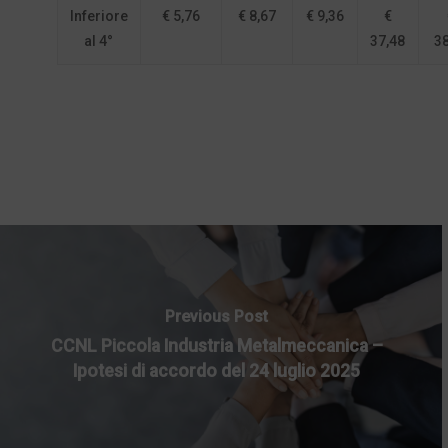
Inferiore
€ 5,76
€ 8,67
€ 9,36
€
al 4°
37,48
38
Previous Post
CCNL Piccola Industria Metalmeccanica –
Ipotesi di accordo del 24 luglio 2025