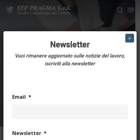
Skip
Men
to
search
main
Close
content
Menu
CIRCOLARI DELLO STUDIO
×
Newsletter
CCNL Industria
Vuoi rimanere aggiornato sulle notizie del lavoro,
Metalmeccanica –
iscriviti alla newsletter
Verbale di incontro
del 19 giugno 2025
Email
*
8 Agosto 2025
1 min read
Newsletter
*