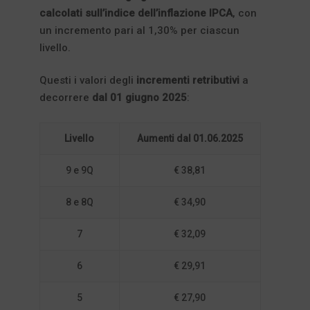
calcolati sull’indice dell’inflazione IPCA
, con
un incremento pari al 1,30% per ciascun
livello.
Questi i valori degli
incrementi retributivi
a
decorrere
dal 01 giugno 2025
:
Livello
Aumenti dal 01.06.2025
9 e 9Q
€ 38,81
8 e 8Q
€ 34,90
7
€ 32,09
6
€ 29,91
5
€ 27,90