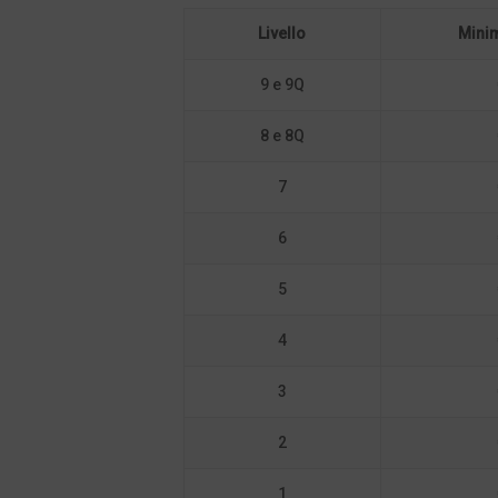
Livello
Minim
9 e 9Q
8 e 8Q
7
6
5
4
3
2
1