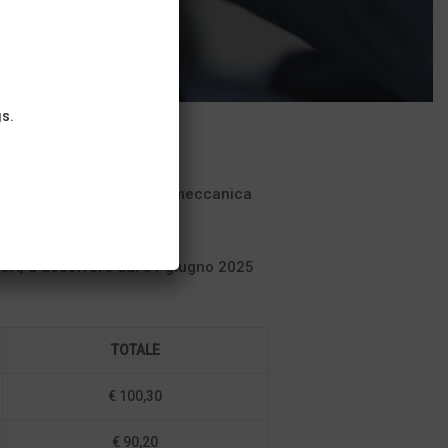
gs.
e Piccola Industria Metalmeccanica
 IPCA, a decorrere dal 01 giugno 2025
TOTALE
€ 100,30
€ 90,20