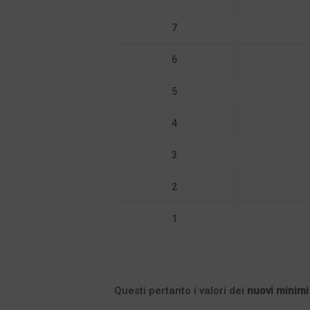
7
6
5
4
3
2
1
Questi pertanto i valori dei
nuovi minim