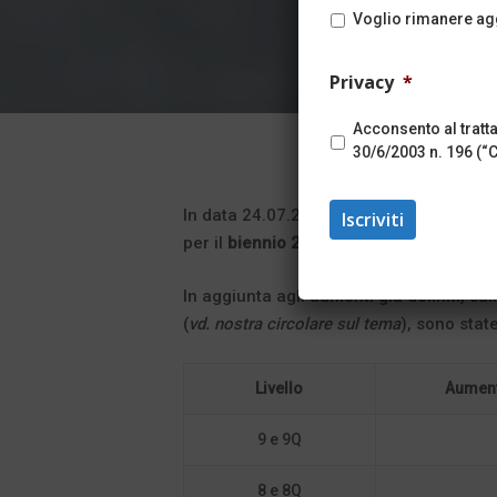
Voglio rimanere agg
Privacy
*
Acconsento al trat
Hit enter to search or ESC to close
30/6/2003 n. 196 (“
In data 24.07.2025 è stata sottoscritta l
per il
biennio 2025 – 2026
.
In aggiunta agli aumenti già definiti, s
(
vd. nostra circolare sul tema
), sono stat
Livello
Aument
9 e 9Q
8 e 8Q