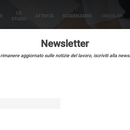
LO
E
ATTIVITÀ
SCADENZARIO
CIRCOLARI
STUDIO
Newsletter
rimanere aggiornato sulle notizie del lavoro, iscriviti alla news
CIRCOLARI DELLO STUDIO
Industria Metalmeccan
accordo del 24 luglio 2
8 Agosto 2025
1 min read