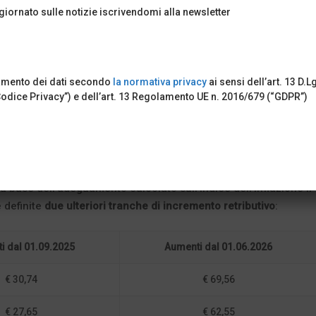
iornato sulle notizie iscrivendomi alla newsletter
tamento dei dati secondo
la normativa privacy
ai sensi dell’art. 13 D.L
Codice Privacy”) e dell’art. 13 Regolamento UE n. 2016/679 (“GDPR”)
’ipotesi di accordo per definire gli
aumenti retributivi
nel settor
ulla base dell’adeguamento calcolato sull’indice dell’inflazione
e definite
due ulteriori tranche di incremento retributivo
:
i dal 01.09.2025
Aumenti dal 01.06.2026
€ 30,74
€ 69,56
€ 27,65
€ 62,55