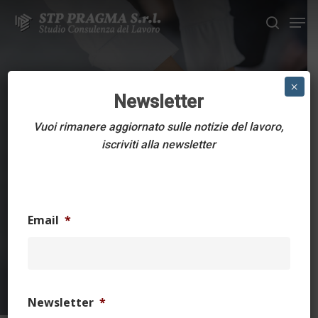
Skip
Men
to
search
main
Close
content
Menu
CIRCOLARI DELLO STUDIO
×
Newsletter
Contratto integrativo
Vuoi rimanere aggiornato sulle notizie del lavoro,
provinciale di
iscriviti alla newsletter
FERRARA per le
aziende del settore
Email
*
EDILE
20 Novembre 2023
3 min read
Newsletter
*