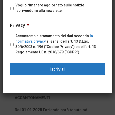
Voglio rimanere aggiornato sulle notizie
iscrivendomi alla newsletter
È stato sottoscritto tra le parti sociali
Privacy
*
l’accordo del 27 luglio 2023, di rinnovo del
Contratto Integrativo per la provincia di
Acconsento al trattamento dei dati secondo
la
normativa privacy
ai sensi dell’art. 13 D.Lgs.
Ferrara per i tutti i dipendenti delle aziende
30/6/2003 n. 196 (“Codice Privacy”) e dell’art. 13
del settore edile (artigianato, cooperativa,
Regolamento UE n. 2016/679 (“GDPR”)
industria), che avrà validità dal 01.10.2023
al 30.09.2026.
Questi i principali contenuti:
ACCANTONAMENTI
Dal 01.01.2025
l’azienda sarà tenuta ad