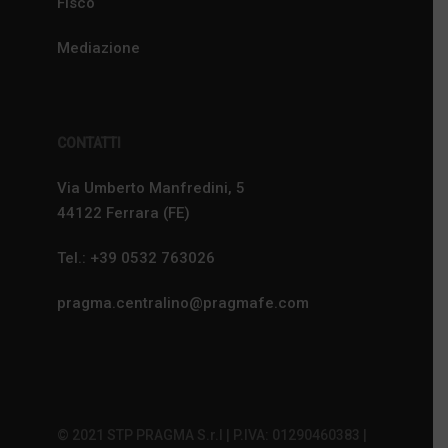
Fisco
Mediazione
CONTATTI
Via Umberto Manfredini, 5
44122 Ferrara (FE)
Tel.: +39 0532 763026
pragma.centralino@pragmafe.com
© 2021 STP PRAGMA S.r.l | P.IVA: 01290460383 |