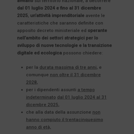
avviano
sul territorio nazionale, a decorrere
dal 01 luglio 2024 e fino al 31 dicembre
2025
,
un’attività imprenditoriale
avente le
caratteristiche che saranno definite con
apposito decreto ministeriale ed
operante
nell’ambito dei settori strategici per lo
sviluppo di nuove tecnologie e la transizione
digitale ed ecologica
possono chiedere:
per la
durata massima di tre anni
, e
comunque
non oltre il 31 dicembre
2028
,
per i dipendenti assunti
a tempo
indeterminato
dal 01 luglio 2024 al 31
dicembre 2025
,
che alla data della assunzione
non
hanno compiuto il trentacinquesimo
anno di età,