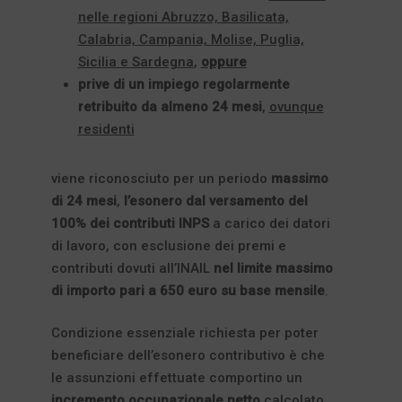
nelle regioni Abruzzo, Basilicata,
Calabria, Campania, Molise, Puglia,
Sicilia e Sardegna
,
oppure
prive di un impiego regolarmente
retribuito da almeno 24 mesi
,
ovunque
residenti
viene riconosciuto per un periodo
massimo
di 24 mesi
,
l’esonero dal versamento del
100% dei contributi INPS
a carico dei datori
di lavoro, con esclusione dei premi e
contributi dovuti all’INAIL
nel limite massimo
di importo pari a 650 euro su base mensile
.
Condizione essenziale richiesta per poter
beneficiare dell’esonero contributivo è che
le assunzioni effettuate comportino un
incremento occupazionale netto
calcolato