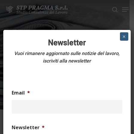
Skip
Men
to
search
main
Close
content
Menu
CIRCOLARI DELLO STUDIO
×
Newsletter
Decreto Coesione –
Vuoi rimanere aggiornato sulle notizie del lavoro,
le novità in materia
iscriviti alla newsletter
di lavoro
14 Maggio 2024
5 min read
Email
*
Newsletter
*