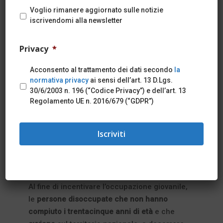
È stata pubblicata in Gazzetta Ufficiale n.
Voglio rimanere aggiornato sulle notizie
105 del 07.05.2024 il Decreto Legge n. 60
iscrivendomi alla newsletter
del 07.05.2024, contenente “
Disposizioni
urgenti in materia di politiche di coesione
”.
Privacy
*
Si riassumono di seguito i principali
Acconsento al trattamento dei dati secondo
la
contenuti in materia di lavoro.
normativa privacy
ai sensi dell’art. 13 D.Lgs.
30/6/2003 n. 196 (“Codice Privacy”) e dell’art. 13
Regolamento UE n. 2016/679 (“GDPR”)
INCENTIVI ALL’AUTOIMPIEGO NEI SETTORI
STRATEGICI PER LO SVILUPPO DI NUOVE
TECNOLOGIE E LA TRANSIZIONE DIGITALE ED
ECOLOGICA –
Art. 21
Al fine di incentivare l’occupazione giovanile,
le
persone disoccupate che non hanno
compiuto i trentacinque anni di età
e che